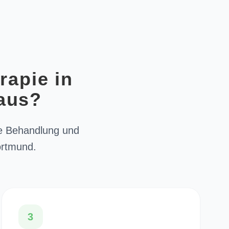
rapie in
 aus?
lle Behandlung und
ortmund.
3