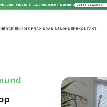
Wir suchen
Physios
&
Rezeptionskräfte
in Dortmund
JETZT BEWERBEN
THERAPIEN
DIE PRAXIS
DAS BESONDERE
KONTAKT
tmund
top