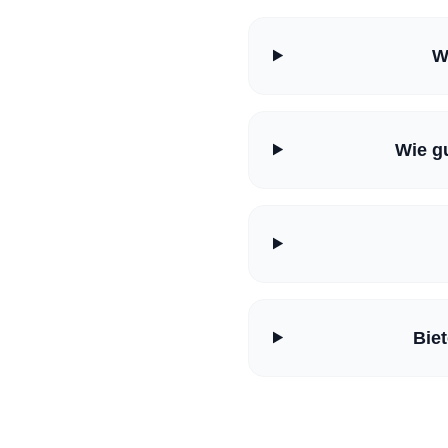
W
Wie g
Bie