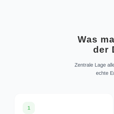
Was mac
der 
Zentrale Lage all
echte E
1