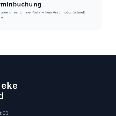
erminbuchung
über unser Online-Portal – kein Anruf nötig. Schnell,
rt.
neke
d
8:00