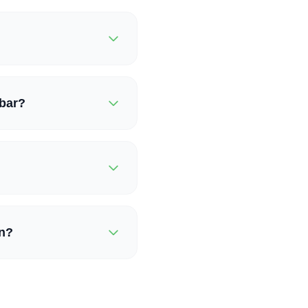
hbar?
n?