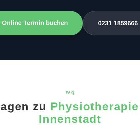
Online Termin buchen
0231 1859666
FAQ
ragen zu
Physiotherapi
Innenstadt