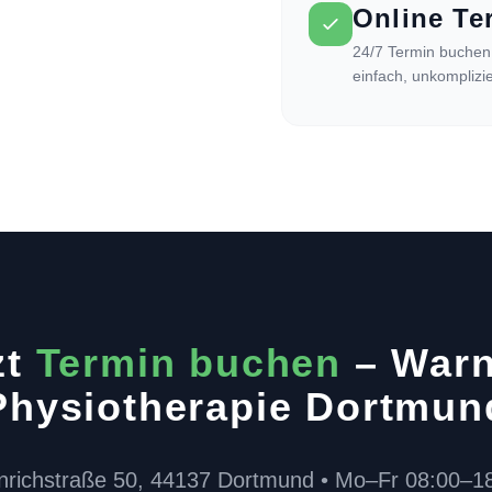
Online T
24/7 Termin buchen 
einfach, unkomplizie
zt
Termin buchen
– War
Physiotherapie Dortmun
nrichstraße 50, 44137 Dortmund • Mo–Fr 08:00–1