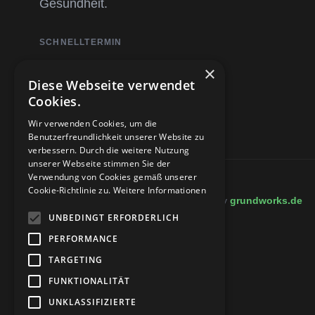
Gesundheit.
SCHNELLTERMIN
×
Diese Webseite verwendet
Jetzt Termin anfragen
Cookies.
Wir verwenden Cookies, um die
Benutzerfreundlichkeit unserer Website zu
verbessern. Durch die weitere Nutzung
unserer Webseite stimmen Sie der
Verwendung von Cookies gemäß unserer
Cookie-Richtlinie zu.
Weitere Informationen
©
2026
Warneke Physiotherapie. Made by
grundworks.de
UNBEDINGT ERFORDERLICH
PERFORMANCE
TARGETING
FUNKTIONALITÄT
UNKLASSIFIZIERTE