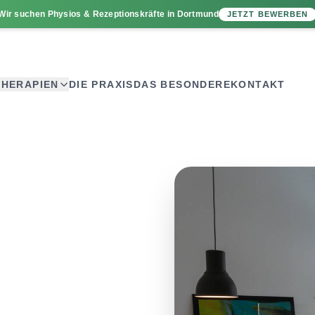
Wir suchen
Physios
&
Rezeptionskräfte
in Dortmund
JETZT BEWERBEN
THERAPIEN
DIE PRAXIS
DAS BESONDERE
KONTAKT