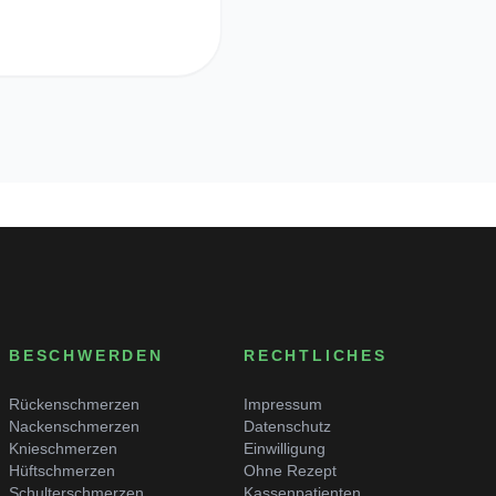
BESCHWERDEN
RECHTLICHES
Rückenschmerzen
Impressum
Nackenschmerzen
Datenschutz
Knieschmerzen
Einwilligung
Hüftschmerzen
Ohne Rezept
Schulterschmerzen
Kassenpatienten