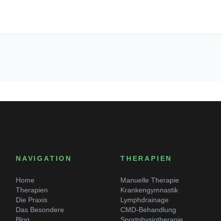
NAVIGATION
THERAPIEN
Home
Manuelle Therapie
Therapien
Krankengymnastik
Die Praxis
Lymphdrainage
Das Besondere
CMD-Behandlung
Blog
Sportphysiotherapie