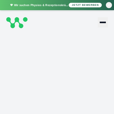
💙
Wir suchen
Physios
&
Rezeptionskräfte
JETZT BEWERBEN
NAVIGATION